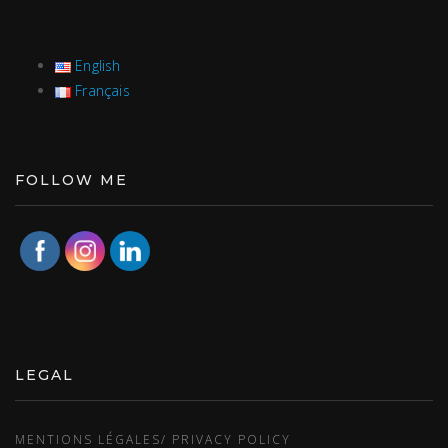
English
Français
FOLLOW ME
LEGAL
MENTIONS LÉGALES/ PRIVACY POLICY