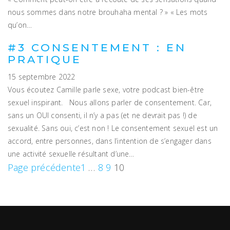
nous sommes dans notre brouhaha mental ? » « Les mots
qu’on…
#3 CONSENTEMENT : EN
PRATIQUE
15 septembre 2022
Vous écoutez Camille parle sexe, votre podcast bien-être
sexuel inspirant. Nous allons parler de consentement. Car,
sans un OUI consenti, il n’y a pas (et ne devrait pas !) de
sexualité. Sans oui, c’est non ! Le consentement sexuel est un
accord, entre personnes, dans l’intention de s’engager dans
une activité sexuelle résultant d’une…
Page précédente
1
…
8
9
10