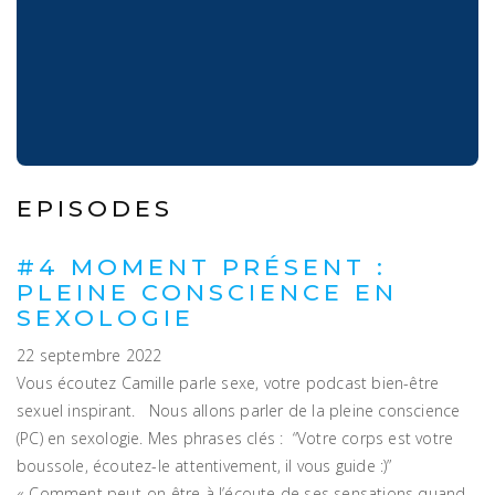
EPISODES
#4 MOMENT PRÉSENT :
PLEINE CONSCIENCE EN
SEXOLOGIE
22 septembre 2022
Vous écoutez Camille parle sexe, votre podcast bien-être
sexuel inspirant. Nous allons parler de la pleine conscience
(PC) en sexologie. Mes phrases clés : “Votre corps est votre
boussole, écoutez-le attentivement, il vous guide :)”
« Comment peut-on être à l’écoute de ses sensations quand