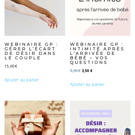
WEBINAIRE GP :
WEBINAIRE GP :
GÉRER L’ÉCART
INTIMITÉ APRÈS
DE DÉSIR DANS
L’ARRIVÉE DE
LE COUPLE
BÉBÉ – VOS
QUESTIONS
15,00
€
Le prix initial était : 9,99 €.
Le prix actuel est : 3,50 
9,99
€
3,50
€
Ajouter au panier
Ajouter au panier