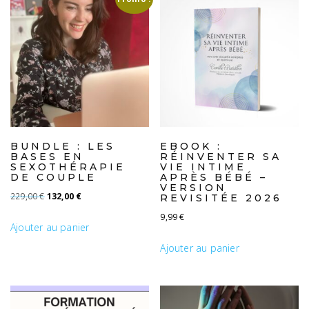
BUNDLE : LES
EBOOK :
BASES EN
RÉINVENTER SA
SEXOTHÉRAPIE
VIE INTIME
DE COUPLE
APRÈS BÉBÉ –
VERSION
Le prix initial était : 229,00 €.
Le prix actuel est : 132,00 €.
229,00
€
132,00
€
REVISITÉE 2026
9,99
€
Ajouter au panier
Ajouter au panier