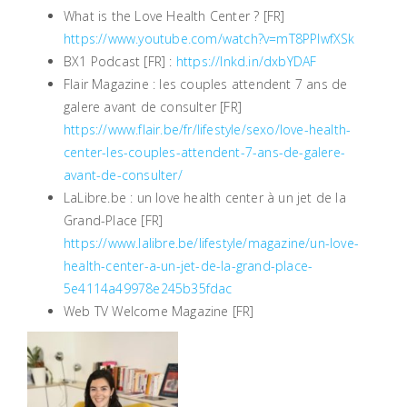
What is the Love Health Center ? [FR]
https://www.youtube.com/watch?v=mT8PPIwfXSk
BX1 Podcast [FR] :
https://lnkd.in/dxbYDAF
Flair Magazine : les couples attendent 7 ans de
galere avant de consulter [FR]
https://www.flair.be/fr/lifestyle/sexo/love-health-
center-les-couples-attendent-7-ans-de-galere-
avant-de-consulter/
LaLibre.be : un love health center à un jet de la
Grand-Place [FR]
https://www.lalibre.be/lifestyle/magazine/un-love-
health-center-a-un-jet-de-la-grand-place-
5e4114a49978e245b35fdac
Web TV Welcome Magazine [FR]