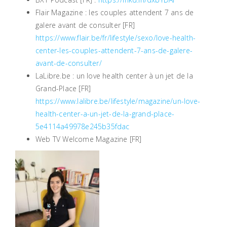
Flair Magazine : les couples attendent 7 ans de
galere avant de consulter [FR]
https://www.flair.be/fr/lifestyle/sexo/love-health-
center-les-couples-attendent-7-ans-de-galere-
avant-de-consulter/
LaLibre.be : un love health center à un jet de la
Grand-Place [FR]
https://www.lalibre.be/lifestyle/magazine/un-love-
health-center-a-un-jet-de-la-grand-place-
5e4114a49978e245b35fdac
Web TV Welcome Magazine [FR]