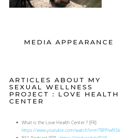
MEDIA APPEARANCE
ARTICLES ABOUT MY
SEXUAL WELLNESS
PROJECT : LOVE HEALTH
CENTER
What is the Love Health Center ? [FR]
https://www.youtube.com/watch?v=mT8PPIwfXSk
BX1 Podcast [FR] :
https://lnkd.in/dxbYDAF