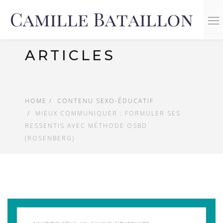
n
ARTICLES
HOME
CONTENU SEXO-ÉDUCATIF
MIEUX COMMUNIQUER : FORMULER SES
RESSENTIS AVEC MÉTHODE OSBD
(ROSENBERG)