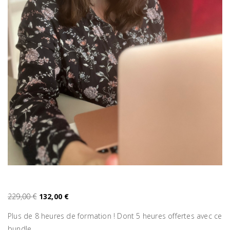
Le prix initial était : 229,00 €.
Le prix actuel est : 132,00 €.
229,00
€
132,00
€
Plus de 8 heures de formation ! Dont 5 heures offertes avec ce
bundle.