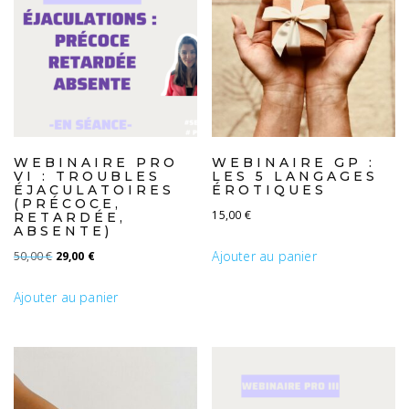
WEBINAIRE PRO
WEBINAIRE GP :
VI : TROUBLES
LES 5 LANGAGES
ÉJACULATOIRES
ÉROTIQUES
(PRÉCOCE,
15,00
€
RETARDÉE,
ABSENTE)
Ajouter au panier
Le prix initial était : 50,00 €.
Le prix actuel est : 29,00 €.
50,00
€
29,00
€
Ajouter au panier