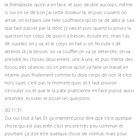
la thérapeute qu’on a en face, et puis de dire aucorps, même
si oui on se dit bon j’ai cette douleur là, et puis souvent on
arrive, on estdans une telle souffrance qu’on se dit allez je sais
que faut passer par là donc j’y vais,et puis quand tu poses la
question ton corps de quoi il a besoin, écoute etc, mais t’as
dit ouiallez on y va, et le corps en fait si on l’écoute il dit
attends là j’ai besoin, on va souffler,on va se détendre, on va
prendre les choses doucement, une à une, et puis même des
foisou des séances où on pense qu’on va faire un travail en
interne, puis finalement comme tu disle corps dit non là c’est
hors sujet, c’est pas le moment quoi, et il faut pouvoir
s’écouter soi,et que le la pâte praticienne en face puisse aussi
entendre, écouter et poser les questions.
00:11:31
Oui oui tout à fait. Et ça vraiment pour dire que c’est quelque
chose qui est pas,enfin c’est encore très peu commun et
pourtant ça doit être quelque chose de normal, mais pour