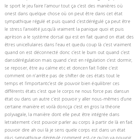
le sport le jeu faire l’amour tout ça c’est des manières où
onest dans quelque chose où on peut être dans cet état
sympathique régulé et puis quand c’estdérégulé ça peut être
le stress l’anxiété jusqu’à vraiment la panique quoi et puis
aprèson a le système dorsal qui est en fait quand on était des
êtres unicellulaires dans l’eau et quedu coup là c’est vraiment
quand on est déconnecté donc c’est le burn out quand c’est
dansdérégulation mais quand c’est en régulation c’est dormir,
se reposer, être au calme etc et doncen fait l’idée c’est
comment on n’arrête pas de shifter de ces états tout le
temps et l’importantc’est de pouvoir bien équilibrer ces
différents états c’est que le corps ne nous force pas dansun
état ou dans un autre c’est pouvoir y aller nous-mêmes d’une
certaine manière et voilà doncça c’est en gros la théorie
polyvagale, la manière dont elle peut être intégrée dans
letraitement c’est pouvoir parler au corps à partir de là en fait
pouvoir dire ah oui là je sens quele corps est dans un état
plus sympathique dérégulé comment est-ce qu’on va pouvoir