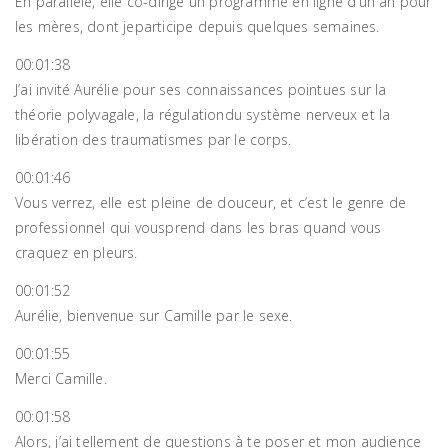
En parallèle, elle co-dirige un programme en ligne d’un an pour
les mères, dont jeparticipe depuis quelques semaines.
00:01:38
J’ai invité Aurélie pour ses connaissances pointues sur la
théorie polyvagale, la régulationdu système nerveux et la
libération des traumatismes par le corps.
00:01:46
Vous verrez, elle est pleine de douceur, et c’est le genre de
professionnel qui vousprend dans les bras quand vous
craquez en pleurs.
00:01:52
Aurélie, bienvenue sur Camille par le sexe.
00:01:55
Merci Camille.
00:01:58
Alors, j’ai tellement de questions à te poser et mon audience