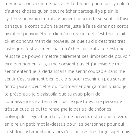
mêmepas on va même pas aller là dedans parce qu’il ya plein
d’autres choses qu’on peut relâcher parcequ’il ya plein le
système nerveux central a vraiment besoin de se sentir à l’aise
dansque le corps qu’on se sente juste à l’aise dans nos corps
avant de pouvoir être en lien à ce niveaulà et c’est tout à fait
ok et donc vraiment de nouveau ce que tu dis c’est très très
juste quoic’est vraiment pas un échec au contraire c’est une
réussite de pouvoir mettre clairement ses limiteset de pouvoir
dire bah non en fait ça me convient pas et j’ai envie de me
sentir entendue là dedanssans me sentir coupable sans me
sentir c’est vraiment bien et alors pour revenir un peu sursur
l’intro j’aurais peut-être dû commencer par ça mais quand je
te présentais je disaisvoilà que tu avais plein de
connaissances évidemment parce que tu es une personne
trèscurieuse et qui te renseigne je parlais de théories
polyvagales régulation du système nerveux est-ceque tu veux
en dire un petit mot là-dessus pour les personnes pour qui
c’est flou justementbon alors c’est un très très large sujet mais