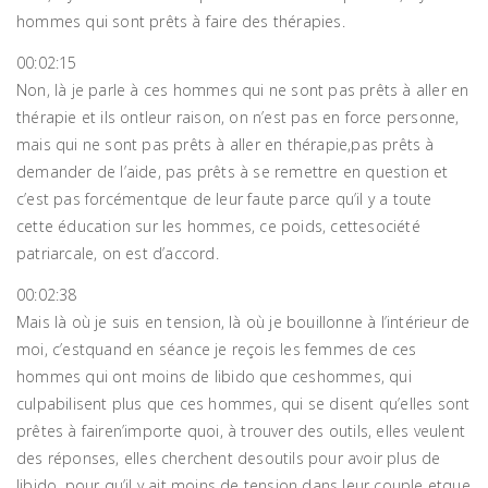
hommes qui sont prêts à faire des thérapies.
00:02:15
Non, là je parle à ces hommes qui ne sont pas prêts à aller en
thérapie et ils ontleur raison, on n’est pas en force personne,
mais qui ne sont pas prêts à aller en thérapie,pas prêts à
demander de l’aide, pas prêts à se remettre en question et
c’est pas forcémentque de leur faute parce qu’il y a toute
cette éducation sur les hommes, ce poids, cettesociété
patriarcale, on est d’accord.
00:02:38
Mais là où je suis en tension, là où je bouillonne à l’intérieur de
moi, c’estquand en séance je reçois les femmes de ces
hommes qui ont moins de libido que ceshommes, qui
culpabilisent plus que ces hommes, qui se disent qu’elles sont
prêtes à fairen’importe quoi, à trouver des outils, elles veulent
des réponses, elles cherchent desoutils pour avoir plus de
libido, pour qu’il y ait moins de tension dans leur couple etque