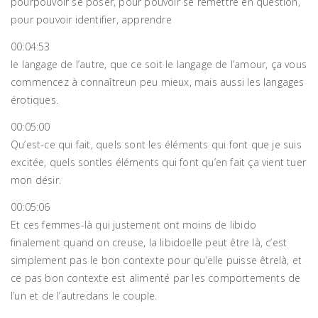
pourpouvoir se poser, pour pouvoir se remettre en question,
pour pouvoir identifier, apprendre
00:04:53
le langage de l’autre, que ce soit le langage de l’amour, ça vous
commencez à connaîtreun peu mieux, mais aussi les langages
érotiques.
00:05:00
Qu’est-ce qui fait, quels sont les éléments qui font que je suis
excitée, quels sontles éléments qui font qu’en fait ça vient tuer
mon désir.
00:05:06
Et ces femmes-là qui justement ont moins de libido
finalement quand on creuse, la libidoelle peut être là, c’est
simplement pas le bon contexte pour qu’elle puisse êtrelà, et
ce pas bon contexte est alimenté par les comportements de
l’un et de l’autredans le couple.