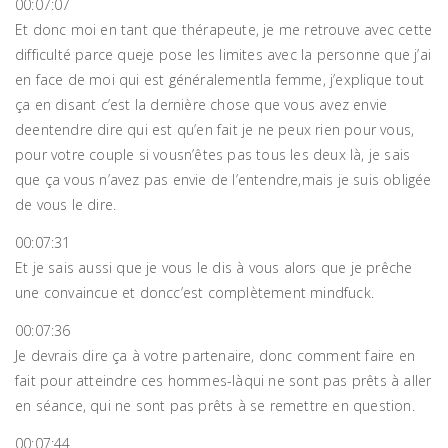
00:07:07
Et donc moi en tant que thérapeute, je me retrouve avec cette
difficulté parce queje pose les limites avec la personne que j’ai
en face de moi qui est généralementla femme, j’explique tout
ça en disant c’est la dernière chose que vous avez envie
deentendre dire qui est qu’en fait je ne peux rien pour vous,
pour votre couple si vousn’êtes pas tous les deux là, je sais
que ça vous n’avez pas envie de l’entendre,mais je suis obligée
de vous le dire.
00:07:31
Et je sais aussi que je vous le dis à vous alors que je prêche
une convaincue et doncc’est complètement mindfuck.
00:07:36
Je devrais dire ça à votre partenaire, donc comment faire en
fait pour atteindre ces hommes-làqui ne sont pas prêts à aller
en séance, qui ne sont pas prêts à se remettre en question.
00:07:44