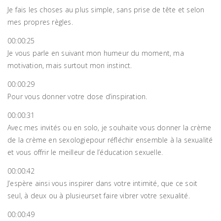
Je fais les choses au plus simple, sans prise de tête et selon
mes propres règles.
00:00:25
Je vous parle en suivant mon humeur du moment, ma
motivation, mais surtout mon instinct.
00:00:29
Pour vous donner votre dose d’inspiration.
00:00:31
Avec mes invités ou en solo, je souhaite vous donner la crème
de la crème en sexologiepour réfléchir ensemble à la sexualité
et vous offrir le meilleur de l’éducation sexuelle.
00:00:42
J’espère ainsi vous inspirer dans votre intimité, que ce soit
seul, à deux ou à plusieurset faire vibrer votre sexualité.
00:00:49