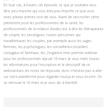
En tout cas, à travers cet épisode, ce que je souhaite vous
dire, peu importe qui vous êtes,peu importe ce que vous
vivez, please prenez soin de vous. Avant de raccrocher cette
petitenote pour les professionnels de la santé, les
professionnels de la relation d’aide,c’est à dire les thérapeutes
de couple, les sexologues, toutes personnes qui
travaillentavec les couples, par exemple aussi les sages
femmes, les psychologues, les conseillèresconseillers
conjugaux et familiaux, etc. J’organise mon premier webinar
pour les professionnels lejeudi 16 mars. Je vous mets toutes
les informations pour l’inscription et le descriptif de ce
webinardans les notes de l’épisode, donc n’hésitez pas à aller
sur votre plateforme pour regarder toutça et vous inscrire. On
se retrouve le 16 mars et je vous dis à bientôt!