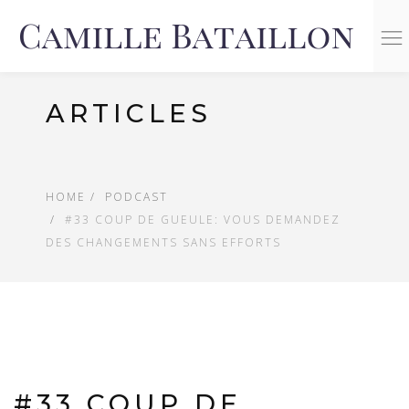
n
ARTICLES
HOME
PODCAST
#33 COUP DE GUEULE: VOUS DEMANDEZ
DES CHANGEMENTS SANS EFFORTS
#33 COUP DE