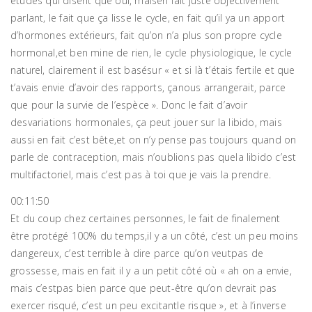
études qui disent que oui, maisen fait juste objectivement
parlant, le fait que ça lisse le cycle, en fait qu’il ya un apport
d’hormones extérieurs, fait qu’on n’a plus son propre cycle
hormonal,et ben mine de rien, le cycle physiologique, le cycle
naturel, clairement il est basésur « et si là t’étais fertile et que
t’avais envie d’avoir des rapports, çanous arrangerait, parce
que pour la survie de l’espèce ». Donc le fait d’avoir
desvariations hormonales, ça peut jouer sur la libido, mais
aussi en fait c’est bête,et on n’y pense pas toujours quand on
parle de contraception, mais n’oublions pas quela libido c’est
multifactoriel, mais c’est pas à toi que je vais la prendre.
00:11:50
Et du coup chez certaines personnes, le fait de finalement
être protégé 100% du temps,il y a un côté, c’est un peu moins
dangereux, c’est terrible à dire parce qu’on veutpas de
grossesse, mais en fait il y a un petit côté où « ah on a envie,
mais c’estpas bien parce que peut-être qu’on devrait pas
exercer risqué, c’est un peu excitantle risque », et à l’inverse