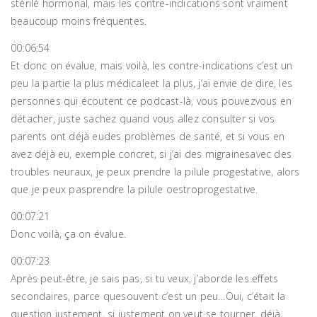
stérilé hormonal, mais les contre-indications sont vraiment
beaucoup moins fréquentes.
00:06:54
Et donc on évalue, mais voilà, les contre-indications c’est un
peu la partie la plus médicaleet la plus, j’ai envie de dire, les
personnes qui écoutent ce podcast-là, vous pouvezvous en
détacher, juste sachez quand vous allez consulter si vos
parents ont déjà eudes problèmes de santé, et si vous en
avez déjà eu, exemple concret, si j’ai des migrainesavec des
troubles neuraux, je peux prendre la pilule progestative, alors
que je peux pasprendre la pilule oestroprogestative.
00:07:21
Donc voilà, ça on évalue.
00:07:23
Après peut-être, je sais pas, si tu veux, j’aborde les effets
secondaires, parce quesouvent c’est un peu…Oui, c’était la
question justement, si justement on veut se tourner, déjà,