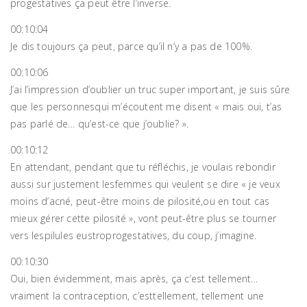
progestatives ça peut être l’inverse.
00:10:04
Je dis toujours ça peut, parce qu’il n’y a pas de 100%.
00:10:06
J’ai l’impression d’oublier un truc super important, je suis sûre
que les personnesqui m’écoutent me disent « mais oui, t’as
pas parlé de… qu’est-ce que j’oublie? ».
00:10:12
En attendant, pendant que tu réfléchis, je voulais rebondir
aussi sur justement lesfemmes qui veulent se dire « je veux
moins d’acné, peut-être moins de pilosité,ou en tout cas
mieux gérer cette pilosité », vont peut-être plus se tourner
vers lespilules eustroprogestatives, du coup, j’imagine.
00:10:30
Oui, bien évidemment, mais après, ça c’est tellement…
vraiment la contraception, c’esttellement, tellement une