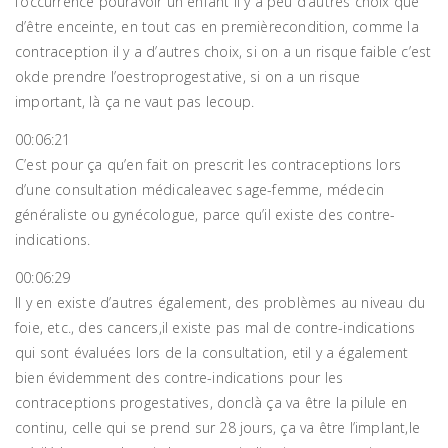
l’occurrence pouravoir un enfant il y a peu d’autres choix que
d’être enceinte, en tout cas en premièrecondition, comme la
contraception il y a d’autres choix, si on a un risque faible c’est
okde prendre l’oestroprogestative, si on a un risque
important, là ça ne vaut pas lecoup.
00:06:21
C’est pour ça qu’en fait on prescrit les contraceptions lors
d’une consultation médicaleavec sage-femme, médecin
généraliste ou gynécologue, parce qu’il existe des contre-
indications.
00:06:29
Il y en existe d’autres également, des problèmes au niveau du
foie, etc., des cancers,il existe pas mal de contre-indications
qui sont évaluées lors de la consultation, etil y a également
bien évidemment des contre-indications pour les
contraceptions progestatives, donclà ça va être la pilule en
continu, celle qui se prend sur 28 jours, ça va être l’implant,le